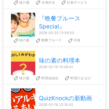
味の素
冷凍弁当
社食サービス
『晩餐ブルース
Special』
2026-03-23 13:58:55
味の素
晩餐ブルース
共食
味の素の料理本
2026-02-19 15:06:41
味の素
料理自由化
料理のまなび
QuizKnockの新動画
2026-02-18 22:16:42