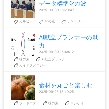
データ標準化の波
2025-09-30 16:20:47
カルビー
味の素
サントリー
AI献立プランナーの魅
力
2025-09-30 15:48:12
味の素
AI献立プランナー
カイテクノロジー
食材を丸ごと楽しむ
2025-09-26 13:49:25
フードロス
味の素
ヨシケイ