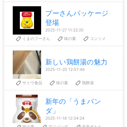
プーさんパッケージ
登場
2025-11-27 11:22:20
くまのプーさん
味の素
コンソメ
新しい鶏餅湯の魅力
2025-11-20 12:07:46
サトウ食品
味の素
鶏餅湯
新年の「うまパン
ダ」
2025-11-18 12:34:24
味の素
アジパンダ
干支ボトル