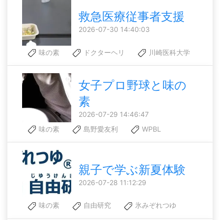
救急医療従事者支援
2026-07-30 14:40:03
味の素
ドクターヘリ
川崎医科大学
女子プロ野球と味の
素
2026-07-29 14:46:47
味の素
島野愛友利
WPBL
親子で学ぶ新夏体験
2026-07-28 11:12:29
味の素
自由研究
氷みぞれつゆ