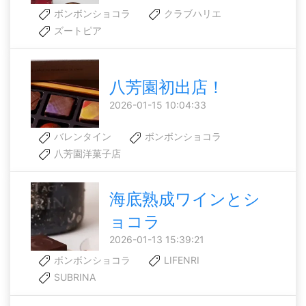
ボンボンショコラ
クラブハリエ
ズートピア
八芳園初出店！
2026-01-15 10:04:33
バレンタイン
ボンボンショコラ
八芳園洋菓子店
海底熟成ワインとシ
ョコラ
2026-01-13 15:39:21
ボンボンショコラ
LIFENRI
SUBRINA