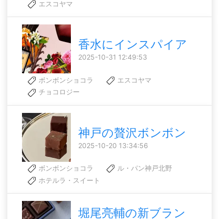
エスコヤマ
香水にインスパイア
2025-10-31 12:49:53
ボンボンショコラ
エスコヤマ
チョコロジー
神戸の贅沢ボンボン
2025-10-20 13:34:56
ボンボンショコラ
ル・パン神戸北野
ホテルラ・スイート
堀尾亮輔の新ブラン