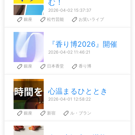
む！
2026-04-02 15:37:37
銀座
松竹芸能
お笑いライブ
『香り博2026』開催
2026-04-02 11:46:21
銀座
日本香堂
香り博
心温まるひととき
2026-04-01 12:58:22
銀座
新宿
ル・ブラン