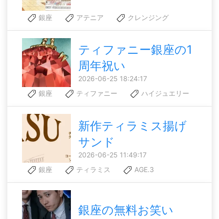
銀座
アテニア
クレンジング
ティファニー銀座の1
周年祝い
2026-06-25 18:24:17
銀座
ティファニー
ハイジュエリー
新作ティラミス揚げ
サンド
2026-06-25 11:49:17
銀座
ティラミス
AGE.3
銀座の無料お笑い