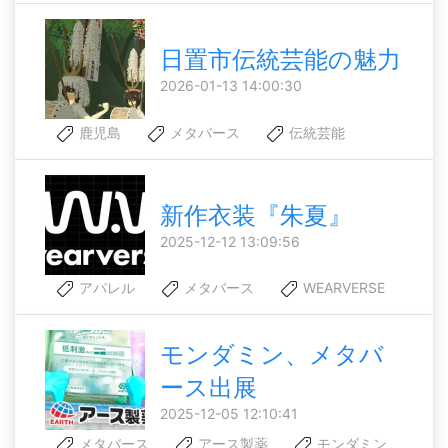
日置市伝統芸能の魅力
2026-01-13 14:00:30
鹿児島
メタバース
伝統芸能
新作衣装『朱夏』
2025-12-12 13:09:56
アパレル
メタバース
WEARVERSE
モンダミン、メタバ
ース出展
2025-12-05 12:10:41
メタバース
アース製薬
モンダミン