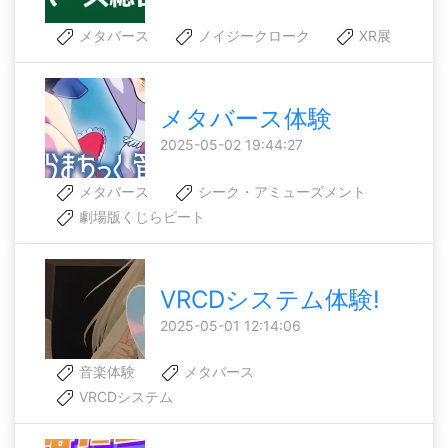
メタバース
ノイジークローク
XR展
メタバース体験
2025-05-02 19:44:27
メタバース
シーク・アミューズメント
劇場版くじらビート
VRCDシステム体験!
2025-05-01 12:14:06
音楽体験
メタバース
VRCDシステム