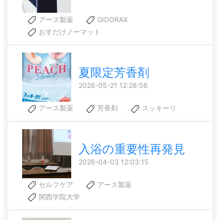
アース製薬
GIDORAX
おすだけノーマット
夏限定芳香剤
2026-05-21 12:28:56
アース製薬
芳香剤
スッキーリ
入浴の重要性再発見
2026-04-03 12:03:15
セルフケア
アース製薬
関西学院大学