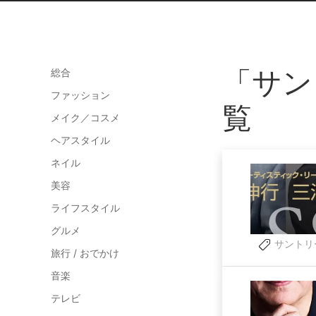
「サン
総合
ファッション
覧
メイク／コスメ
ヘアスタイル
ネイル
美容
ライフスタイル
グルメ
サントリ
旅行 / おでかけ
音楽
テレビ