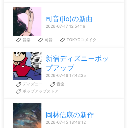
司音(jio)の新曲
2026-07-17 12:54:19
音楽
司音
TOKYOユメイク
新宿ディズニーポッ
プアップ
2026-07-16 17:42:35
ディズニー
音楽
ポップアップストア
岡林信康の新作
2026-07-15 18:46:12