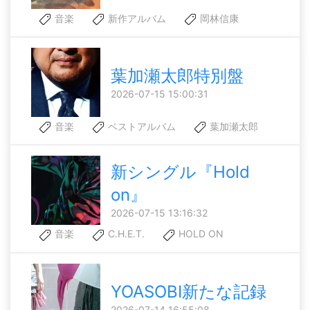
音楽
新作アルバム
岡林信康
葉加瀬太郎特別盤
2026-07-15 15:00:31
音楽
ベストアルバム
葉加瀬太郎
新シングル『Hold
on』
2026-07-15 13:16:32
音楽
C.H.E.T.
HOLD ON
YOASOBI新たな記録
2026-07-14 16:55:08