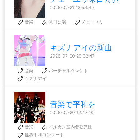
2026-07-21 12:54:49
音楽
来日公演
チェ・ユリ
キズナアイの新曲
2026-07-20 20:32:47
音楽
バーチャルタレント
キズナアイ
音楽で平和を
2026-07-20 12:47:10
音楽
バルカン室内管弦楽団
世界平和コンサート