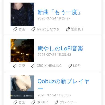
新曲「もう一度」
2026-07-24 19:27:27
音楽
かわにしなつき
近藤夏子
癒やしのLoFi音楽
2026-07-24 15:30:43
音楽
CROIX HEALING
LOFI
Qobuzの新プレイヤ
ー
2026-07-24 11:05:58
音楽
QOBUZ
プレイヤー