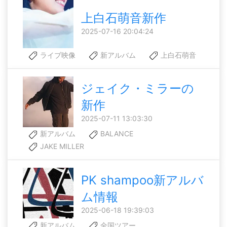
上白石萌音新作
2025-07-16 20:04:24
ライブ映像
新アルバム
上白石萌音
ジェイク・ミラーの
新作
2025-07-11 13:03:30
新アルバム
BALANCE
JAKE MILLER
PK shampoo新アルバ
ム情報
2025-06-18 19:39:03
新アルバム
全国ツアー