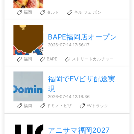
福岡
タルト
キル フェ ボン
BAPE福岡店オープン
2026-07-14 17:56:17
福岡
BAPE
ストリートカルチャー
福岡でEVピザ配送実
現
2026-07-14 12:16:36
福岡
ドミノ・ピザ
EVトラック
アニサマ福岡2027