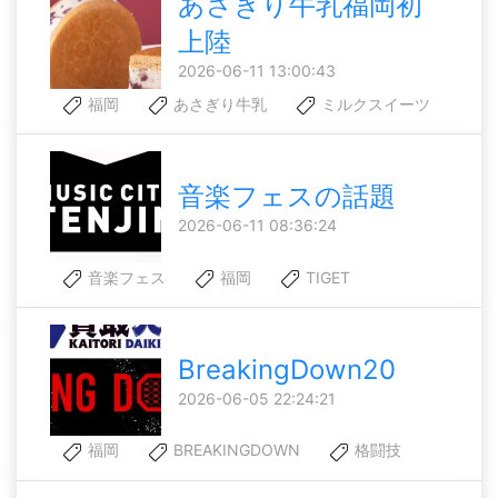
あさぎり牛乳福岡初
上陸
2026-06-11 13:00:43
福岡
あさぎり牛乳
ミルクスイーツ
音楽フェスの話題
2026-06-11 08:36:24
音楽フェス
福岡
TIGET
BreakingDown20
2026-06-05 22:24:21
福岡
BREAKINGDOWN
格闘技