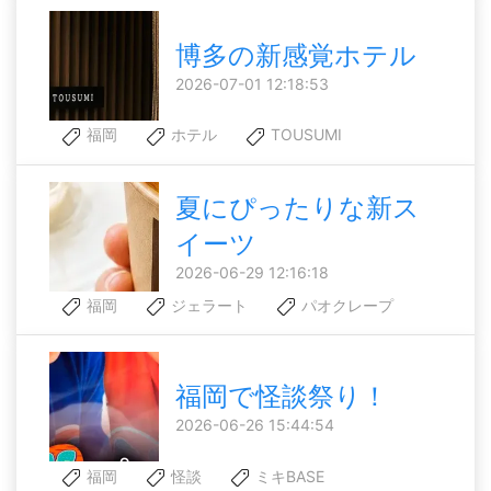
博多の新感覚ホテル
2026-07-01 12:18:53
福岡
ホテル
TOUSUMI
夏にぴったりな新ス
イーツ
2026-06-29 12:16:18
福岡
ジェラート
パオクレープ
福岡で怪談祭り！
2026-06-26 15:44:54
福岡
怪談
ミキBASE