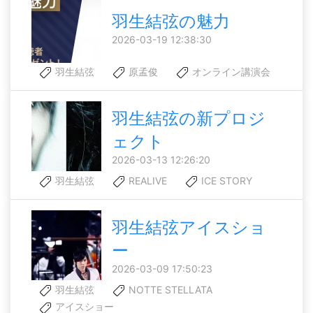
羽生結弦の魅力
2026-03-19 12:38:30
羽生結弦
原孟俊
オンライン講演会
羽生結弦の新プロジ
ェクト
2026-03-13 12:26:20
羽生結弦
REALIVE
ICE STORY
羽生結弦アイスショ
ー
2026-03-09 17:50:23
羽生結弦
NOTTE STELLATA
アイスショー