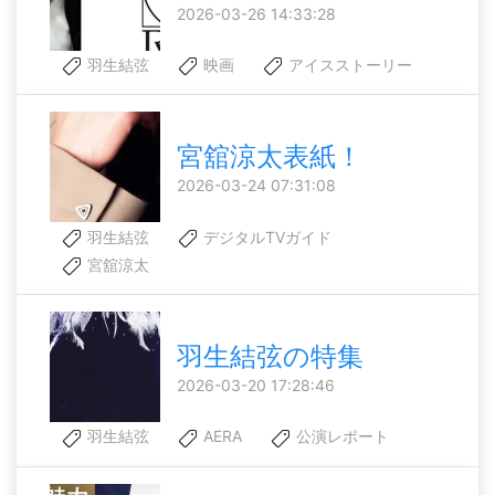
2026-03-26 14:33:28
羽生結弦
映画
アイスストーリー
宮舘涼太表紙！
2026-03-24 07:31:08
羽生結弦
デジタルTVガイド
宮舘涼太
羽生結弦の特集
2026-03-20 17:28:46
羽生結弦
AERA
公演レポート