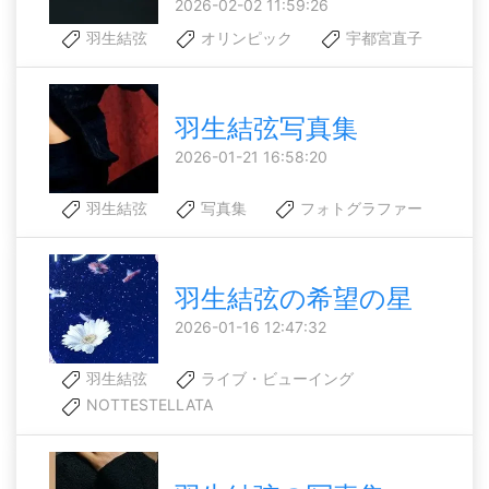
2026-02-02 11:59:26
羽生結弦
オリンピック
宇都宮直子
羽生結弦写真集
2026-01-21 16:58:20
羽生結弦
写真集
フォトグラファー
羽生結弦の希望の星
2026-01-16 12:47:32
羽生結弦
ライブ・ビューイング
NOTTESTELLATA