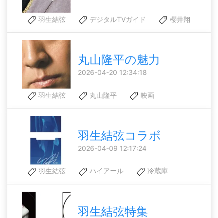
羽生結弦
デジタルTVガイド
櫻井翔
丸山隆平の魅力
2026-04-20 12:34:18
羽生結弦
丸山隆平
映画
羽生結弦コラボ
2026-04-09 12:17:24
羽生結弦
ハイアール
冷蔵庫
羽生結弦特集