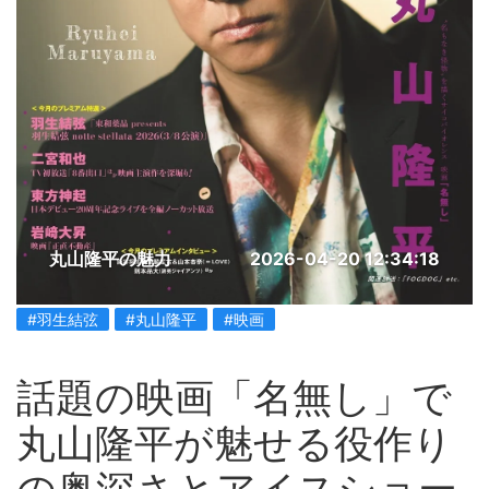
丸山隆平の魅力
2026-04-20 12:34:18
#羽生結弦
#丸山隆平
#映画
話題の映画「名無し」で
丸山隆平が魅せる役作り