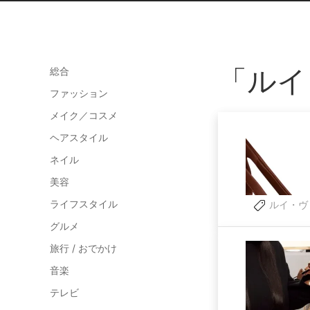
「ルイ
総合
ファッション
メイク／コスメ
ヘアスタイル
ネイル
美容
ライフスタイル
ルイ・ヴ
グルメ
旅行 / おでかけ
音楽
テレビ