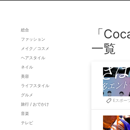
「Coc
総合
ファッション
一覧
メイク／コスメ
ヘアスタイル
ネイル
美容
ライフスタイル
グルメ
Eスポー
旅行 / おでかけ
音楽
テレビ