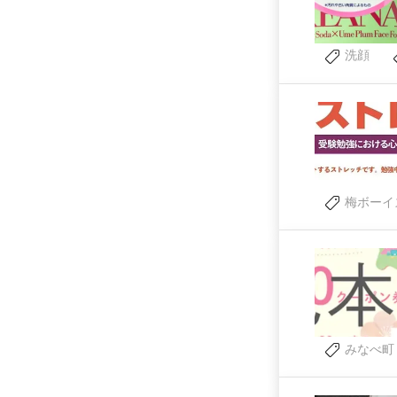
洗顔
梅ボーイ
みなべ町