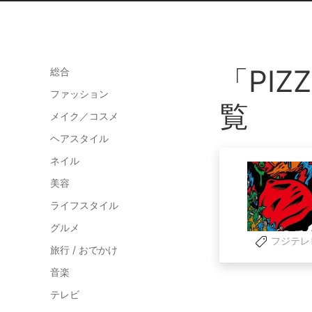
「PIZ
総合
ファッション
覧
メイク／コスメ
ヘアスタイル
ネイル
美容
ライフスタイル
グルメ
フジテレビ
旅行 / おでかけ
音楽
テレビ