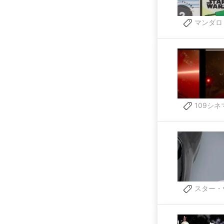
マンダロ
109シネ
スター・