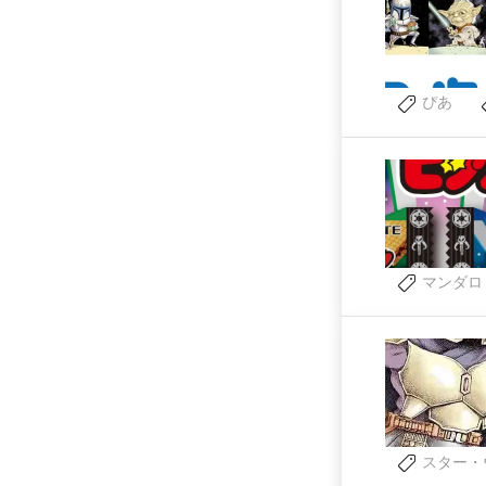
ぴあ
マンダロ
スター・