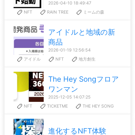
2026-04-10 18:49:47
NFT
RAIN TREE
ミームの森
アイドルと地域の新
商品
2026-01-19 12:56:54
アイドル
NFT
地方創生
The Hey Songフロア
ワンマン
2025-12-05 14:07:25
NFT
TICKETME
THE HEY SONG
進化するNFT体験