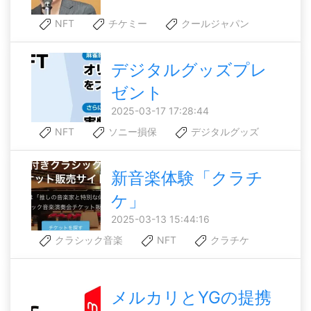
NFT
チケミー
クールジャパン
デジタルグッズプレ
ゼント
2025-03-17 17:28:44
NFT
ソニー損保
デジタルグッズ
新音楽体験「クラチ
ケ」
2025-03-13 15:44:16
クラシック音楽
NFT
クラチケ
メルカリとYGの提携