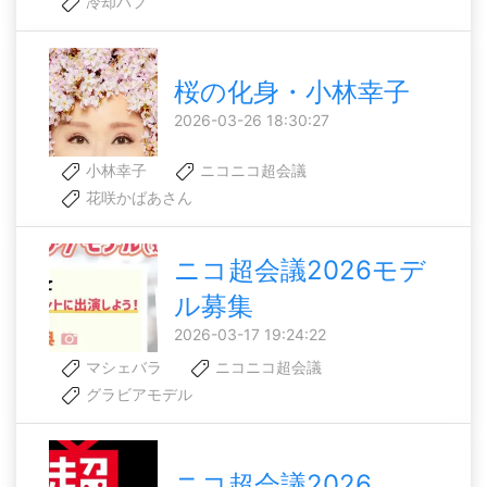
冷却バフ
桜の化身・小林幸子
2026-03-26 18:30:27
小林幸子
ニコニコ超会議
花咲かばあさん
ニコ超会議2026モデ
ル募集
2026-03-17 19:24:22
マシェバラ
ニコニコ超会議
グラビアモデル
ニコ超会議2026