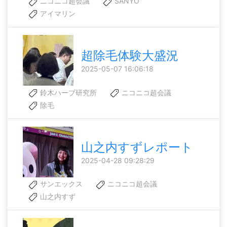
ニコニコ超会議
SANYO
アイマリン
超除毛体験大盛況
2025-05-07 16:06:18
鈴木ハーブ研究所
ニコニコ超会議
除毛
山之内すずレポート
2025-04-28 09:28:29
サンエックス
ニコニコ超会議
山之内すず