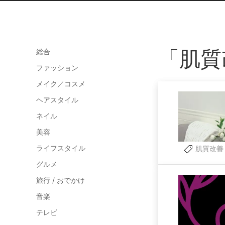
「肌質
総合
ファッション
メイク／コスメ
ヘアスタイル
ネイル
美容
ライフスタイル
肌質改善
グルメ
旅行 / おでかけ
音楽
テレビ