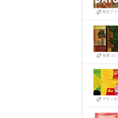
限定アイ
春夏コレ
アディダ