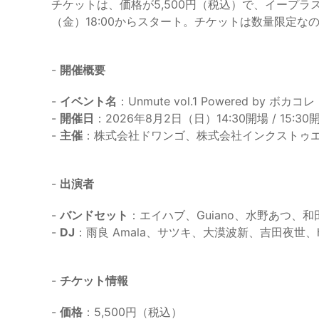
チケットは、価格が5,500円（税込）で、イープラ
（金）18:00からスタート。チケットは数量限定
-
開催概要
-
イベント名
：Unmute vol.1 Powered by ボカコレ
-
開催日
：2026年8月2日（日）14:30開場 / 15
-
主催
：株式会社ドワンゴ、株式会社インクストゥ
-
出演者
-
バンドセット
：エイハブ、Guiano、水野あつ、
-
DJ
：雨良 Amala、サツキ、大漠波新、吉田夜世、h
-
チケット情報
-
価格
：5,500円（税込）