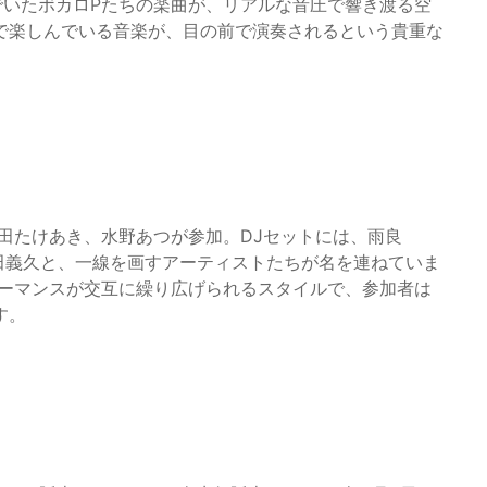
んでいたボカロPたちの楽曲が、リアルな音圧で響き渡る空
で楽しんでいる音楽が、目の前で演奏されるという貴重な
和田たけあき、水野あつが参加。DJセットには、雨良
、平田義久と、一線を画すアーティストたちが名を連ねていま
ォーマンスが交互に繰り広げられるスタイルで、参加者は
す。