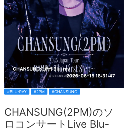
CHANSUNGの新作Blu-ray
2026-06-15 18:31:47
#BLU-RAY
#2PM
#CHANSUNG
CHANSUNG(2PM)のソ
ロコンサートLive Blu-