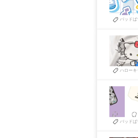
バッドば
ハローキ
バッドば