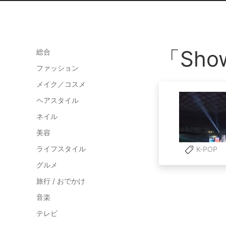
「Sh
総合
ファッション
メイク／コスメ
ヘアスタイル
ネイル
美容
ライフスタイル
K-POP
グルメ
旅行 / おでかけ
音楽
テレビ