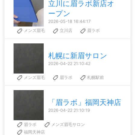
立川に眉ラボ新店オ
ープン
2026-05-18 16:44:17
メンズ眉毛
立川店
眉ラボ
札幌に新眉サロン
2026-04-22 21:10:42
メンズ眉毛
眉ラボ
札幌駅前
「眉ラボ」福岡天神店
2026-04-22 21:10:19
眉ラボ
メンズ眉毛サロン
福岡天神店