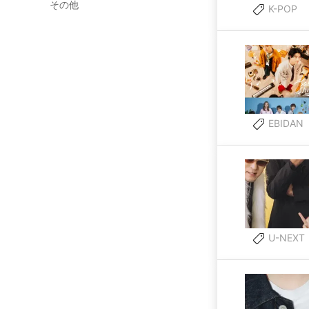
その他
K-POP
EBIDAN
U-NEXT