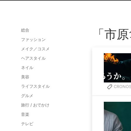
「市原
総合
ファッション
メイク／コスメ
ヘアスタイル
ネイル
美容
ライフスタイル
CRONO
グルメ
旅行 / おでかけ
音楽
テレビ