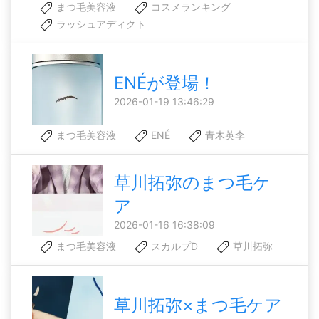
まつ毛美容液
コスメランキング
ラッシュアディクト
ENÉが登場！
2026-01-19 13:46:29
まつ毛美容液
ENÉ
青木英李
草川拓弥のまつ毛ケ
ア
2026-01-16 16:38:09
まつ毛美容液
スカルプD
草川拓弥
草川拓弥×まつ毛ケア