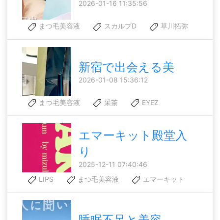
2026-01-16 11:35:56
まつ毛美容液
スカルプD
草川拓弥
新宿で出会える美
2026-01-08 15:36:12
まつ毛美容液
采茶
EYEZ
エマーキット殿堂入
り
2025-12-11 07:40:46
LIPS
まつ毛美容液
エマーキット
睡眠不足と美容