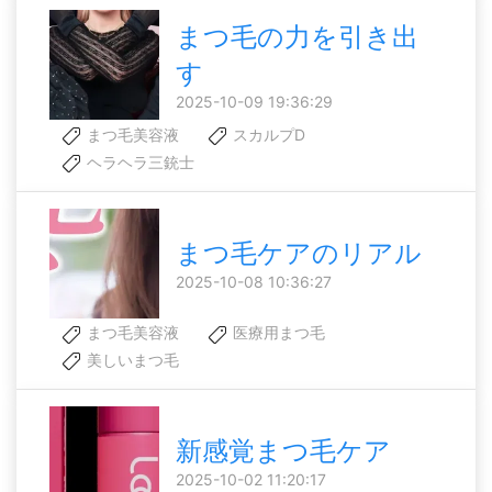
まつ毛の力を引き出
す
2025-10-09 19:36:29
まつ毛美容液
スカルプD
ヘラヘラ三銃士
まつ毛ケアのリアル
2025-10-08 10:36:27
まつ毛美容液
医療用まつ毛
美しいまつ毛
新感覚まつ毛ケア
2025-10-02 11:20:17