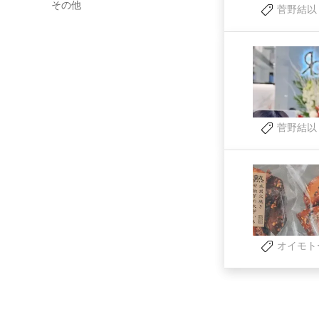
その他
菅野結以
菅野結以
オイモト