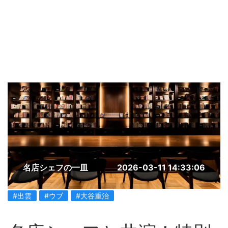
名店シェフの一皿
2026-03-11 14:33:06
#出雲
#ウブ
#大谷重治