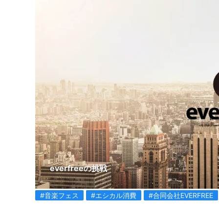
everfreeの挑戦
#音楽フェス
#エシカル消費
#合同会社EVERFREE