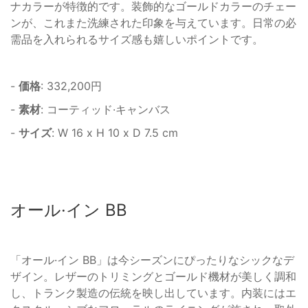
ナカラーが特徴的です。装飾的なゴールドカラーのチェー
ンが、これまた洗練された印象を与えています。日常の必
需品を入れられるサイズ感も嬉しいポイントです。
-
価格
: 332,200円
-
素材
: コーティッド·キャンバス
-
サイズ
: W 16 x H 10 x D 7.5 cm
オール·イン BB
「オール·イン BB」は今シーズンにぴったりなシックなデ
ザイン。レザーのトリミングとゴールド機材が美しく調和
し、トランク製造の伝統を映し出しています。内装にはエ