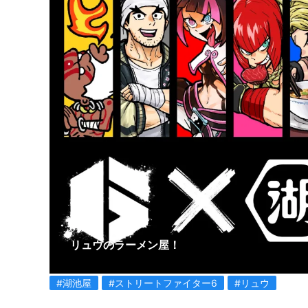
リュウのラーメン屋！
#湖池屋
#ストリートファイター6
#リュウ