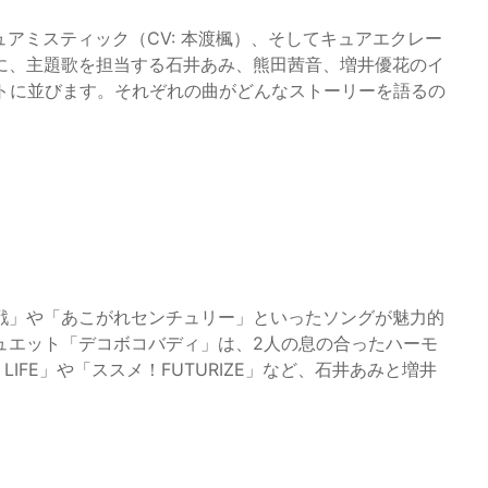
ュアミスティック（CV: 本渡楓）、そしてキュアエクレー
に、主題歌を担当する石井あみ、熊田茜音、増井優花のイ
ストに並びます。それぞれの曲がどんなストーリーを語るの
戦」や「あこがれセンチュリー」といったソングが魅力的
ュエット「デコボコバディ」は、2人の息の合ったハーモ
 LIFE」や「ススメ！FUTURIZE」など、石井あみと増井