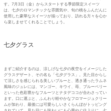
す。7月3日（金）からスタートする季節限定スイーツ
は、七夕のロマンチックな雰囲気や、旬の桃をふんだんに
使用した豪華なスイーツが揃っており、訪れる方々を心か
ら楽しませてくれることでしょう。
七夕グラス
まずご紹介するのは、涼しげな七夕の夜空をイメージした
グラスデザート、その名も「七夕グラス」。見た目からし
て涼しさを感じられる美しいブルーと、透き通ったラムネ
風味のジュレには、マンゴー、キウイ、苺、ブルーベリー
といった色彩豊かなフルーツとナタデココが合わさってい
ます。口に運ぶと、ふんわり軽やかなフロマージュクリー
ムが加わり、最後には可愛らしいさくらんぼがトッピング
されていて、見た目にも味わいにも心華やぐ仕上りに。七