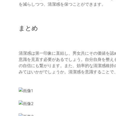
を減らしつつ、清潔感を保つことができます。
まとめ
清潔感は第一印象に直結し、男女共にその価値を認
意識を見直す必要があるでしょう。自分自身を整え
の自信にも繋がります。また、効率的な清潔感維持
みてはいかがでしょうか。清潔感を意識することで