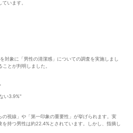
しています。
女を対象に「男性の清潔感」についての調査を実施しまし
ることが判明しました。
"
ない3.9%"
らの視線」や「第一印象の重要性」が挙げられます。実
を持つ男性は約22.4%とされています。しかし、指摘し