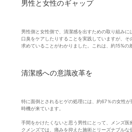
男性と女性のギャップ
男性側と女性側で、清潔感を出すための取り組みに
口臭をケアしたりすることを実践していますが、そ
求めていることがわかりました。これは、約15%の
清潔感への意識改革を
特に面倒とされるヒゲの処理には、約67％の女性
時機が来ています。
手間をかけたくないと思う男性にとって、メンズ医
クメンズでは、痛みを抑えた施術とリーズナブルな