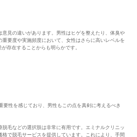
は意見の違いがあります。男性はヒゲを整えたり、体臭や
の重要度や実施頻度において、女性はさらに高いレベルを
差が存在することからも明らかです。
が重要性を感じており、男性もこの点を真剣に考えるべき
療脱毛などの選択肢は非常に有用です。エミナルクリニッ
価格で脱毛サービスを提供しています。これにより、手間