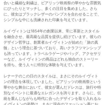
合いと繊細な刺繍は、ビアリッツ映画祭の華やかな雰囲気
にぴったりとマッチし、多くの注目を集めました。さら
に、彼女はブラックレザーのパンプスを合わせることで、
シンプルな中にも洗練された印象を与えています。
ルイ·ヴィトンは1854年の創業以来、常に革新とスタイル
を融合させ、最高級な品質を提供し続けています。彼らの
デザイン哲学は、創業者ルイ·ヴィトンが始めた「旅の真
髄」という理念に基づいており、高いクラフツマンシップ
も誇っています。トラベルラゲージやバッグ、アクセサリ
ーなど、ルイ·ヴィトンの商品はどれも独自のストーリー
を持ち、使う人々に特別な体験を与えています。
レナーテのこの日のスタイルは、まさにそのルイ·ヴィト
ンの理念を体現していました。ビアリッツの映画祭という
華やかな舞台において、彼女が選んだドレスは、旅行や特
別なイベントに最適なエレガンスを誇ります。さらに、伝
統を重んじながらも時代に合ったデザインを取り入れるル
イ·ヴィトンの姿勢は、まさに現在のファッション界にお