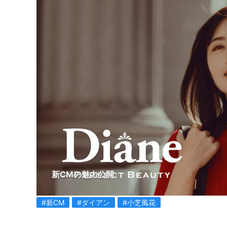
新CMの魅力公開
#新CM
#ダイアン
#小芝風花