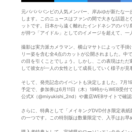
元ババババンビの人気メンバー、岸みゆが新たな一歩
します。このニュースはファンの間で大きな話題と
ットです。日本から遠く離れたインドネシアのバリ
が持つ「アイドル」としてのイメージを超えて、一
撮影は実力派カメラマン、横山マサトによって手掛
リー姿を含む全4点のカットが公開されました。中
の目を引くことでしょう。しかし、この表現はただ
して彼女が一人の女性として成長していく様子が見
そして、発売記念のイベントも決定しました。7月1
予定で、参加券は6月11日（木）19時からWEB受
公式X（@miyukishi_2nd）や書店WEBサイトで
さらに、特典として「メイキングDVD付き限定表
の一つです。この特別版は数量限定で、入手はお早
購入者特典として、宮城県やローソンエンタテイン