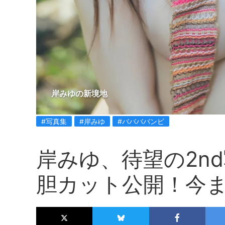
岸みゆの新境地
#写真集
#岸みゆ
#ババババンビ
岸みゆ、待望の2n
胆カット公開！今