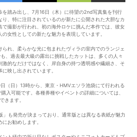
を踏み出し、7月16日（木）に待望の2nd写真集を刊行
なり、特に注目されているのが新たに公開された大胆なカ
島で撮影が行われ、初の海外ロケに挑んだ本作では、彼女
人の女性としての新たな魅力を表現しています。
けられ、柔らかな光に包まれたヴィラの室内でのランジェ
でも、過去最大級の露出に挑戦したカットは、多くの人々
刺激的なだけではなく、岸自身の持つ透明感や繊細さ、そ
事に映し出されています。
9日（日）13時から、東京・HMVエソラ池袋にて行われる
付で購入可能です。各種券種やイベントの詳細については、
確認できます。
紙版」も発売が決まっており、通常版とは異なる表紙が魅力
めにお勧めします。
メント経由で折り目なしポスターやミニフォトカードもプ