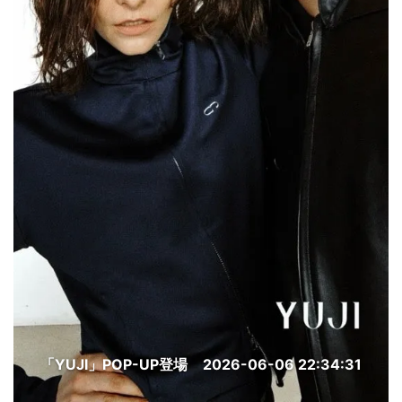
「YUJI」POP-UP登場
2026-06-06 22:34:31