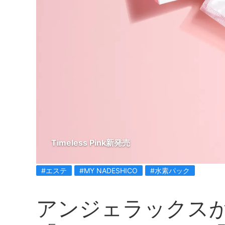
Timeless Pink新発売
#エステ
#MY NADESHICO
#水素パック
アンジェラックス