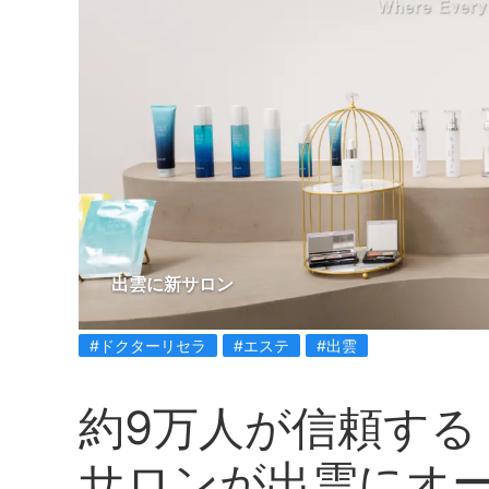
出雲に新サロン
#ドクターリセラ
#エステ
#出雲
約9万人が信頼する
サロンが出雲にオ