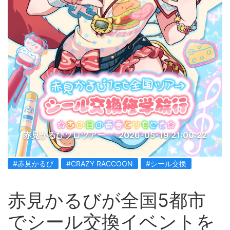
赤見かるびソロツアー
2026-05-19 21:00:22
#赤見かるび
#CRAZY RACCOON
#シール交換
赤見かるびが全国5都市
でシール交換イベントを