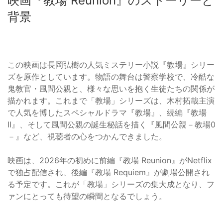
映画『教場 Reunion』のストーリーと
背景
この映画は長岡弘樹の人気ミステリー小説『教場』シリー
ズを原作としています。物語の舞台は警察学校で、冷酷な
鬼教官・風間公親と、様々な思いを抱く生徒たちの関係が
描かれます。これまで「教場」シリーズは、木村拓哉主演
で人気を博したスペシャルドラマ『教場』、続編『教場
II』、そして風間公親の誕生秘話を描く『風間公親－教場0
－』など、視聴者の心をつかんできました。
映画は、2026年の初めに前編『教場 Reunion』がNetflix
で独占配信され、後編『教場 Requiem』が劇場公開され
る予定です。これが「教場」シリーズの集大成となり、フ
ァンにとっても待望の瞬間となるでしょう。