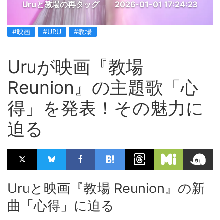
Uruと教場の再タッグ
2026-01-01 17:24:23
#映画
#URU
#教場
Uruが映画『教場
Reunion』の主題歌「心
得」を発表！その魅力に
迫る
Uruと映画『教場 Reunion』の新
曲「心得」に迫る