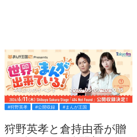
4年ぶりのイベント
2026-05-09 20:00:15
#狩野英孝
#公開収録
#まんが王国
狩野英孝と倉持由香が贈