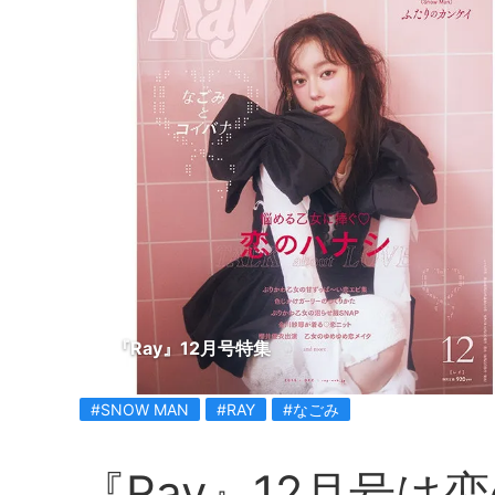
『Ray』12月号特集
#SNOW MAN
#RAY
#なごみ
『Ray』12月号