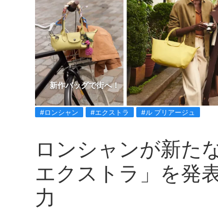
新作バッグで街へ！
#ロンシャン
#エクストラ
#ル プリアージュ
ロンシャンが新たな
エクストラ」を発
力