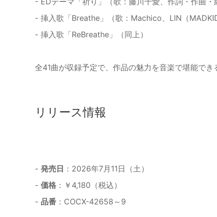
- EDテーマ「祈り」（歌：藤川千愛、作詞・作曲
- 挿入歌「Breathe」（歌：Machico、LIN（MADK
- 挿入歌「ReBreathe」（同上）
全41曲が収録予定で、作品の魅力を音楽で堪能でき
リリース情報
-
発売日
：2026年7月11日（土）
-
価格
：￥4,180（税込）
-
品番
：COCX-42658～9