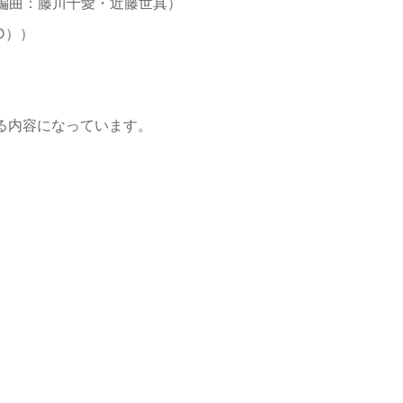
・編曲：藤川千愛・近藤世真）
ID））
る内容になっています。