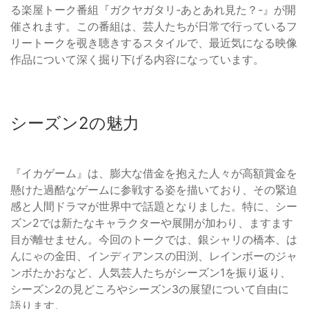
る楽屋トーク番組『ガクヤガタリ-あとあれ見た？-』が開
催されます。この番組は、芸人たちが日常で行っているフ
リートークを覗き聴きするスタイルで、最近気になる映像
作品について深く掘り下げる内容になっています。
シーズン2の魅力
『イカゲーム』は、膨大な借金を抱えた人々が高額賞金を
懸けた過酷なゲームに参戦する姿を描いており、その緊迫
感と人間ドラマが世界中で話題となりました。特に、シー
ズン2では新たなキャラクターや展開が加わり、ますます
目が離せません。今回のトークでは、銀シャリの橋本、は
んにゃの金田、インディアンスの田渕、レインボーのジャ
ンボたかおなど、人気芸人たちがシーズン1を振り返り、
シーズン2の見どころやシーズン3の展望について自由に
語ります。