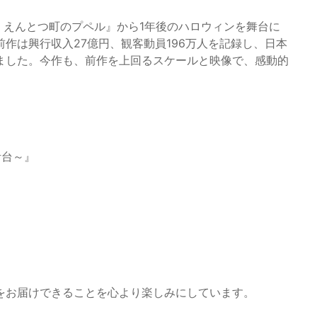
画 えんとつ町のプペル』から1年後のハロウィンを舞台に
作は興行収入27億円、観客動員196万人を記録し、日本
ました。今作も、前作を上回るスケールと映像で、感動的
計台～』
をお届けできることを心より楽しみにしています。