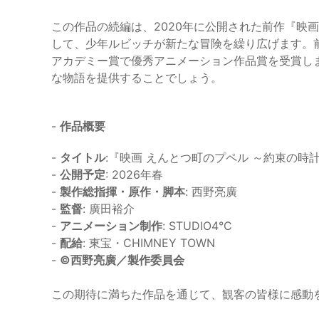
この作品の続編は、2020年に公開された前作『映
して、少年ルビッチが新たな冒険を繰り広げます。前
アカデミー賞で優秀アニメーション作品賞を受賞し
な物語を提供することでしょう。
-
作品概要
-
タイトル
:『映画 えんとつ町のプペル ～約束の時
-
公開予定
: 2026年春
-
製作総指揮・原作・脚本
: 西野亮廣
-
監督
: 廣田裕介
-
アニメーション制作
: STUDIO4°C
-
配給
: 東宝・CHIMNEY TOWN
-
©️西野亮廣／製作委員会
この期待に満ちた作品を通じて、観客の皆様に感動