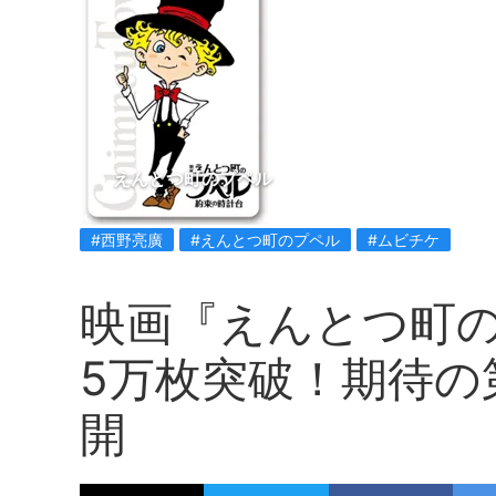
えんとつ町のプペル
#西野亮廣
#えんとつ町のプペル
#ムビチケ
映画『えんとつ町
5万枚突破！期待の
開